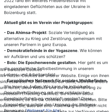
2022 fand ein weiteres Friedensfestival mit
eingeladenen Geflüchteten aus der Ukraine in
Boizenburg statt.
Aktuell gibt es im Verein vier Projektgruppen:
- Das Ahimsa-Projekt
: Soziale Verteidigung als
alternative zu Krieg und Zerstörung, gemeinsam mit
unseren Partnern in ganz Europa.
- Demokratiefeinde in der Yogaszene
. Wie können
wir Aufklären und uns schützen?
- Bolo: Die Epochenwende gestalten
. Hier geht es um
die ganzheitliche Selbstbestimmung in unserem
Wir benutzen Cookies
Lebens- und Arbeitsumfeld
Wir nutzen Cookies auf unserer Website. Einige von ihnen
-
Europäischen Netzwerk für soziales Wohlbefinden.
sind essenziell für den Betrieb der Seite, während andere
Wie Innen so Außen: Wie kann die individuelle
uns helfen, diese Website und die Nutzererfahrung zu
Gesundheitsförderung mit einer solidarischen
verbessern (Tracking Cookies). Sie können selbst
Gesellschaftshaltung verknüpft werden? Diese
entscheiden, ob Sie die Cookies zulassen möchten. Bitte
Fragestellung prägte den Ursprung der Wellness-
beachten Sie, dass bei einer Ablehnung womöglich nicht
Bewegung (
Wellness* für Alle
).
mehr alle Funktionalitäten der Seite zur Verfügung stehen.