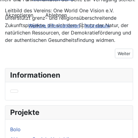
Leitbild des Vereins: One World One Vision e.V.
Akzeptieren
Ablehnen
unterstützt grenz- und religionsüberschreitende
Zukunftsprojekte, die sich dem Schutz der Natur, der
Weitere Informationen
|
Impressum
natürlichen Ressourcen, der Demokratieförderung und
der authentischen Gesundheitsfindung widmen.
Nächster B
Weiter
Informationen
Projekte
Bolo