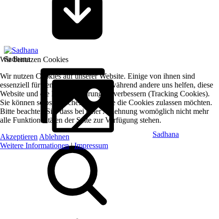
Sadhana
Wir benutzen Cookies
Wir nutzen Cookies auf unserer Website. Einige von ihnen sind
essenziell für den Betrieb der Seite, während andere uns helfen, diese
Website und die Nutzererfahrung zu verbessern (Tracking Cookies).
Sie können selbst entscheiden, ob Sie die Cookies zulassen möchten.
Bitte beachten Sie, dass bei einer Ablehnung womöglich nicht mehr
alle Funktionalitäten der Seite zur Verfügung stehen.
Sadhana
Akzeptieren
Ablehnen
Weitere Informationen
|
Impressum