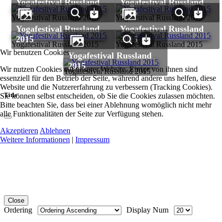
Yogafestival Russland
Yogafestival Russland
2015
2015
Yogafestival Russland 2015
Yogafestival Russland 2015
Yogafestival Russland
Yogafestival Russland
2015
2015
Yogafestival Russland 2015
Yogafestival Russland 2015
Wir benutzen Cookies
Yogafestival Russland
2015
Wir nutzen Cookies auf unserer Website. Einige von ihnen sind
Yogafestival Russland 2015
essenziell für den Betrieb der Seite, während andere uns helfen, diese
Website und die Nutzererfahrung zu verbessern (Tracking Cookies).
Title
Sie können selbst entscheiden, ob Sie die Cookies zulassen möchten.
Bitte beachten Sie, dass bei einer Ablehnung womöglich nicht mehr
alle Funktionalitäten der Seite zur Verfügung stehen.
Akzeptieren
Ablehnen
Weitere Informationen
|
Impressum
Close
Ordering
Display Num